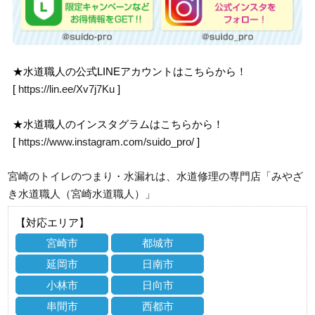
★水道職人の公式LINEアカウントはこちらから！
[
https://lin.ee/Xv7j7Ku
]
★水道職人のインスタグラムはこちらから！
[
https://www.instagram.com/suido_pro/
]
宮崎のトイレのつまり・水漏れは、水道修理の専門店「みやざ
き水道職人（宮崎水道職人）」
【対応エリア】
宮崎市
都城市
延岡市
日南市
小林市
日向市
串間市
西都市