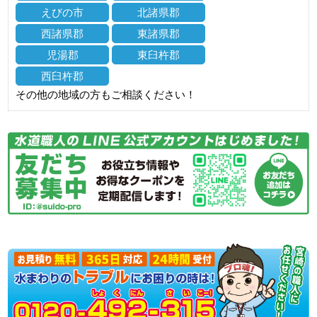
えびの市
北諸県郡
西諸県郡
東諸県郡
児湯郡
東臼杵郡
西臼杵郡
その他の地域の方もご相談ください！