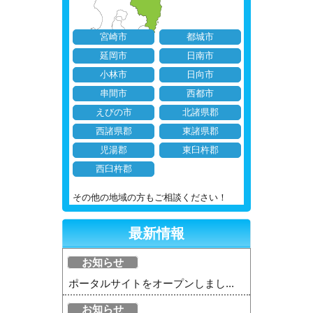
宮崎市
都城市
延岡市
日南市
小林市
日向市
串間市
西都市
えびの市
北諸県郡
西諸県郡
東諸県郡
児湯郡
東臼杵郡
西臼杵郡
その他の地域の方もご相談ください！
最新情報
お知らせ
ポータルサイトをオープンしまし...
お知らせ