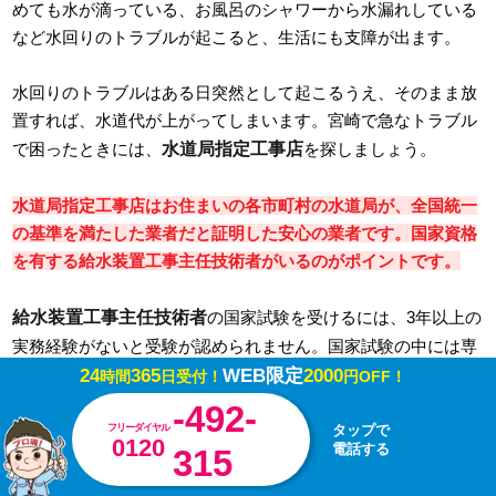
めても水が滴っている、お風呂のシャワーから水漏れしている
など水回りのトラブルが起こると、生活にも支障が出ます。
水回りのトラブルはある日突然として起こるうえ、そのまま放
置すれば、水道代が上がってしまいます。宮崎で急なトラブル
水道局指定工事店
で困ったときには、
を探しましょう。
水道局指定工事店はお住まいの各市町村の水道局が、全国統一
の基準を満たした業者だと証明した安心の業者です。国家資格
を有する給水装置工事主任技術者がいるのがポイントです。
給水装置工事主任技術者
の国家試験を受けるには、3年以上の
実務経験がないと受験が認められません。国家試験の中には専
門知識のみを問い、資格取得後に実務経験を積むことを求めら
24
365
WEB限定
2000
時間
日受付！
円OFF！
れる資格もあります。
-492-
フリーダイヤル
タップで
0120
電話する
315
給水装置工事主任技術者
ですが、
は現場での工事対応などで
実績を積んだうえで、水道行政なども含めたより高度な専門知