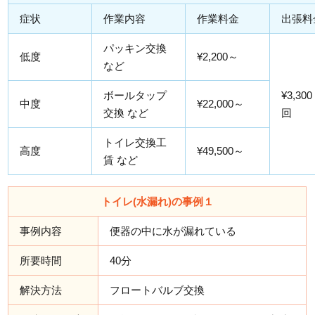
症状
作業内容
作業料金
出張料
パッキン交換
低度
¥2,200～
など
ボールタップ
¥3,300
中度
¥22,000～
交換 など
回
トイレ交換工
高度
¥49,500～
賃 など
トイレ(水漏れ)の事例１
事例内容
便器の中に水が漏れている
所要時間
40分
解決方法
フロートバルブ交換