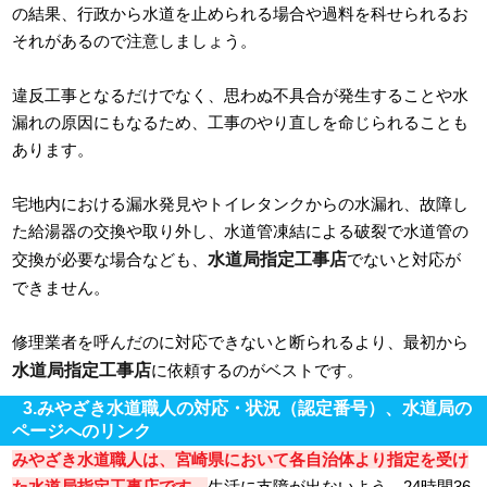
の結果、行政から水道を止められる場合や過料を科せられるお
それがあるので注意しましょう。
違反工事となるだけでなく、思わぬ不具合が発生することや水
漏れの原因にもなるため、工事のやり直しを命じられることも
あります。
宅地内における漏水発見やトイレタンクからの水漏れ、故障し
た給湯器の交換や取り外し、水道管凍結による破裂で水道管の
水道局指定工事店
交換が必要な場合なども、
でないと対応が
できません。
修理業者を呼んだのに対応できないと断られるより、最初から
水道局指定工事店
に依頼するのがベストです。
3.みやざき水道職人の対応・状況（認定番号）、水道局の
ページへのリンク
みやざき水道職人は、宮崎県において各自治体より指定を受け
た水道局指定工事店です。
生活に支障が出ないよう、24時間36