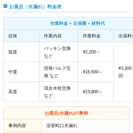
お風呂（水漏れ）料金表
作業料金 + 出張費 + 材料代
症状
作業内容
作業料金
出張料
パッキン交換
低度
¥2,200～
など
切替バルブ交
¥3,300
中度
¥16,500～
換 など
回
混合水栓交換
高度
¥19,800～
など
お風呂(水漏れ)の事例
事例内容
浴室蛇口水漏れ