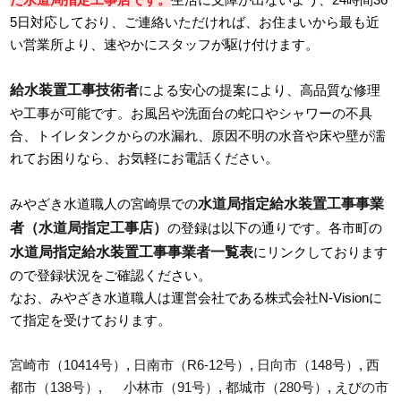
5日対応しており、ご連絡いただければ、お住まいから最も近
い営業所より、速やかにスタッフが駆け付けます。
給水装置工事技術者
による安心の提案により、高品質な修理
や工事が可能です。お風呂や洗面台の蛇口やシャワーの不具
合、トイレタンクからの水漏れ、原因不明の水音や床や壁が濡
れてお困りなら、お気軽にお電話ください。
水道局指定給水装置工事事業
みやざき水道職人の宮崎県での
者（水道局指定工事店）
の登録は以下の通りです。各市町の
水道局指定給水装置工事事業者一覧表
にリンクしております
ので登録状況をご確認ください。
なお、みやざき水道職人は運営会社である株式会社N-Visionに
て指定を受けております。
宮崎市（10414号）
,
日南市（R6-12号）
,
日向市（148号）
,
西
都市（138号）
,
小林市（91号）
,
都城市（280号）
,
えびの市