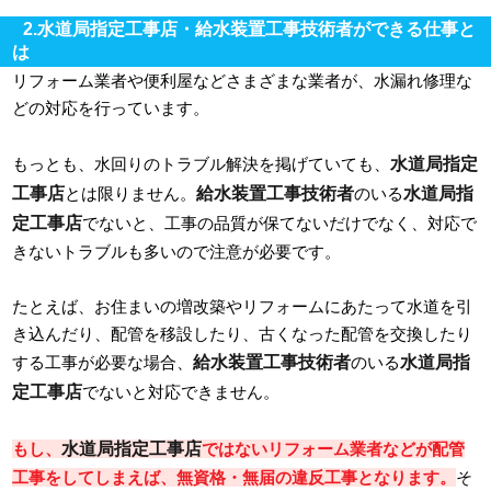
2.水道局指定工事店・給水装置工事技術者ができる仕事と
は
リフォーム業者や便利屋などさまざまな業者が、水漏れ修理な
どの対応を行っています。
水道局指定
もっとも、水回りのトラブル解決を掲げていても、
工事店
給水装置工事技術者
水道局指
とは限りません。
のいる
定工事店
でないと、工事の品質が保てないだけでなく、対応で
きないトラブルも多いので注意が必要です。
たとえば、お住まいの増改築やリフォームにあたって水道を引
き込んだり、配管を移設したり、古くなった配管を交換したり
給水装置工事技術者
水道局指
する工事が必要な場合、
のいる
定工事店
でないと対応できません。
水道局指定工事店
もし、
ではないリフォーム業者などが配管
工事をしてしまえば、無資格・無届の違反工事となります。
そ