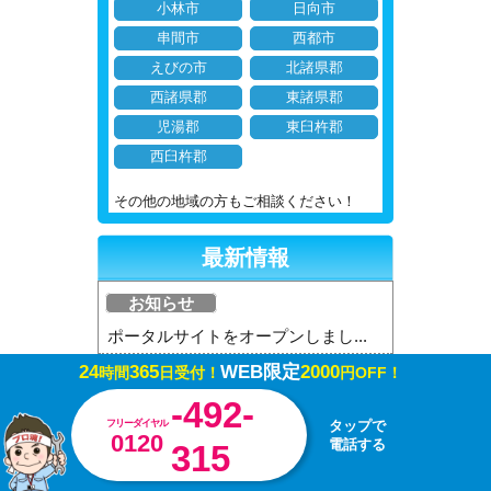
小林市
日向市
串間市
西都市
えびの市
北諸県郡
西諸県郡
東諸県郡
児湯郡
東臼杵郡
西臼杵郡
その他の地域の方もご相談ください！
最新情報
お知らせ
ポータルサイトをオープンしまし...
24
365
WEB限定
2000
時間
日受付！
円OFF！
お知らせ
-492-
公式YouTubeチャンネル開...
フリーダイヤル
タップで
0120
電話する
315
お知らせ
価格改定のお知らせ