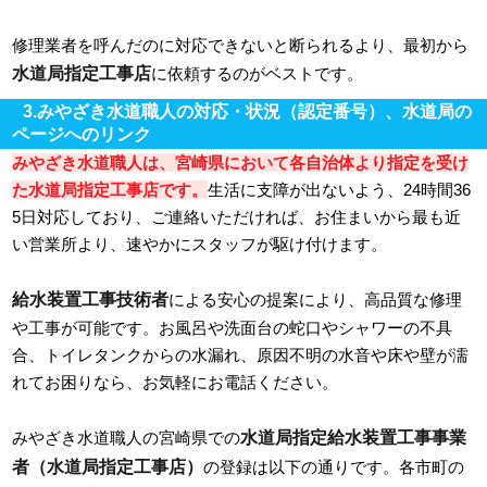
修理業者を呼んだのに対応できないと断られるより、最初から
水道局指定工事店
に依頼するのがベストです。
3.みやざき水道職人の対応・状況（認定番号）、水道局の
ページへのリンク
みやざき水道職人は、宮崎県において各自治体より指定を受け
た水道局指定工事店です。
生活に支障が出ないよう、24時間36
5日対応しており、ご連絡いただければ、お住まいから最も近
い営業所より、速やかにスタッフが駆け付けます。
給水装置工事技術者
による安心の提案により、高品質な修理
や工事が可能です。お風呂や洗面台の蛇口やシャワーの不具
合、トイレタンクからの水漏れ、原因不明の水音や床や壁が濡
れてお困りなら、お気軽にお電話ください。
水道局指定給水装置工事事業
みやざき水道職人の宮崎県での
者（水道局指定工事店）
の登録は以下の通りです。各市町の