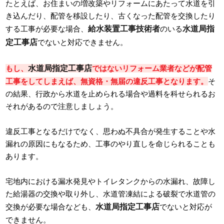
たとえば、お住まいの増改築やリフォームにあたって水道を引
き込んだり、配管を移設したり、古くなった配管を交換したり
給水装置工事技術者
水道局指
する工事が必要な場合、
のいる
定工事店
でないと対応できません。
水道局指定工事店
もし、
ではないリフォーム業者などが配管
工事をしてしまえば、無資格・無届の違反工事となります。
そ
の結果、行政から水道を止められる場合や過料を科せられるお
それがあるので注意しましょう。
違反工事となるだけでなく、思わぬ不具合が発生することや水
漏れの原因にもなるため、工事のやり直しを命じられることも
あります。
宅地内における漏水発見やトイレタンクからの水漏れ、故障し
た給湯器の交換や取り外し、水道管凍結による破裂で水道管の
水道局指定工事店
交換が必要な場合なども、
でないと対応が
できません。