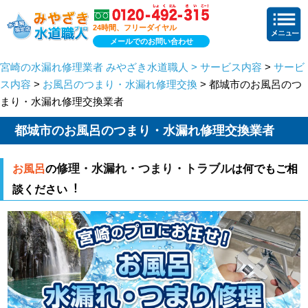
24時間、フリーダイヤル
メールでのお問い合わせ
宮崎の水漏れ修理業者 みやざき水道職人 > サービス内容
>
サービ
ス内容
>
お風呂のつまり・水漏れ修理交換
> 都城市のお風呂のつ
まり・水漏れ修理交換業者
都城市のお風呂のつまり・水漏れ修理交換業者
修理・水漏れ・つまり・トラブル
お風呂
の
は何でもご相
談ください︕