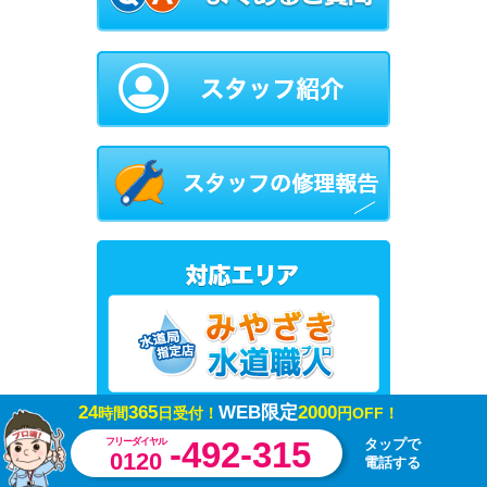
24
365
WEB限定
2000
時間
日受付！
円OFF！
-492-315
フリーダイヤル
タップで
0120
電話する