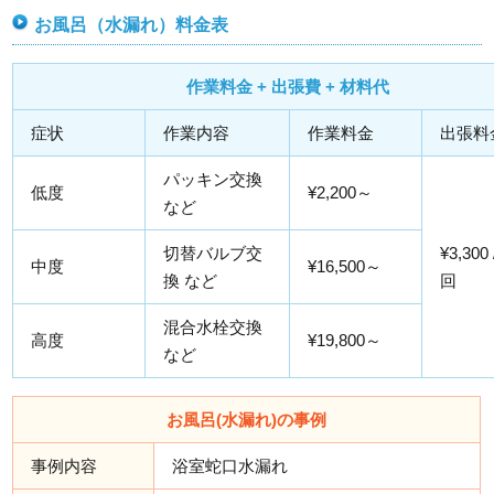
お風呂（水漏れ）料金表
作業料金 + 出張費 + 材料代
症状
作業内容
作業料金
出張料
パッキン交換
低度
¥2,200～
など
切替バルブ交
¥3,300
中度
¥16,500～
換 など
回
混合水栓交換
高度
¥19,800～
など
お風呂(水漏れ)の事例
事例内容
浴室蛇口水漏れ