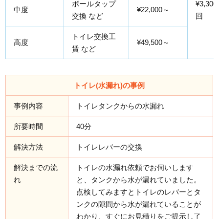
ボールタップ
¥3,300
中度
¥22,000～
交換 など
回
トイレ交換工
高度
¥49,500～
賃 など
トイレ(水漏れ)の事例
事例内容
トイレタンクからの水漏れ
所要時間
40分
解決方法
トイレレバーの交換
解決までの流
トイレの水漏れ依頼でお伺いします
れ
と、タンクから水が漏れていました。
点検してみますとトイレのレバーとタ
ンクの隙間から水が漏れていることが
わかり、すぐにお見積りをご提示し了