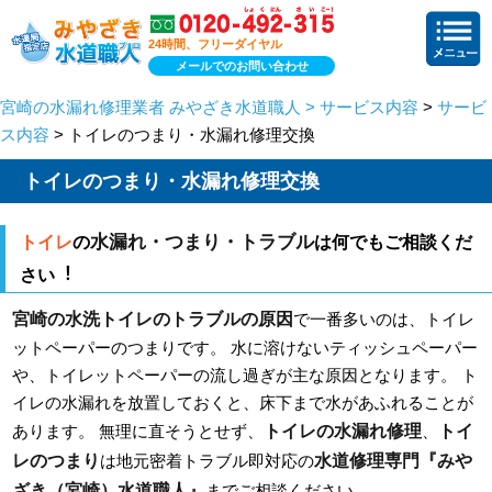
24時間、フリーダイヤル
メールでのお問い合わせ
宮崎の水漏れ修理業者 みやざき水道職人 > サービス内容
>
サービ
ス内容
> トイレのつまり・水漏れ修理交換
トイレのつまり・水漏れ修理交換
水漏れ・つまり・トラブル
トイレ
の
は何でもご相談くだ
さい︕
宮崎の水洗トイレのトラブルの原因
で一番多いのは、トイレ
ットペーパーのつまりです。 水に溶けないティッシュペーパー
や、トイレットペーパーの流し過ぎが主な原因となります。 ト
イレの水漏れを放置しておくと、床下まで水があふれることが
トイレの水漏れ修理
トイ
あります。 無理に直そうとせず、
、
レのつまり
水道修理専門『みや
は地元密着トラブル即対応の
ざき（宮崎）水道職人』
までご相談ください。