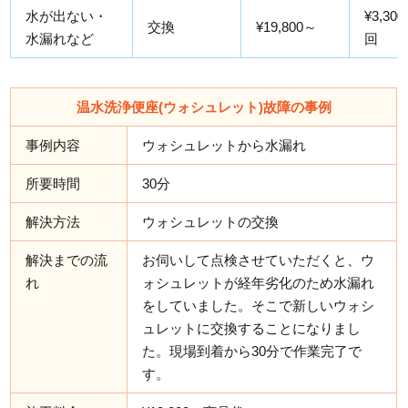
水が出ない・
¥3,300
交換
¥19,800～
水漏れなど
回
温水洗浄便座(ウォシュレット)故障の事例
事例内容
ウォシュレットから水漏れ
所要時間
30分
解決方法
ウォシュレットの交換
解決までの流
お伺いして点検させていただくと、ウ
れ
ォシュレットが経年劣化のため水漏れ
をしていました。そこで新しいウォシ
ュレットに交換することになりまし
た。現場到着から30分で作業完了で
す。