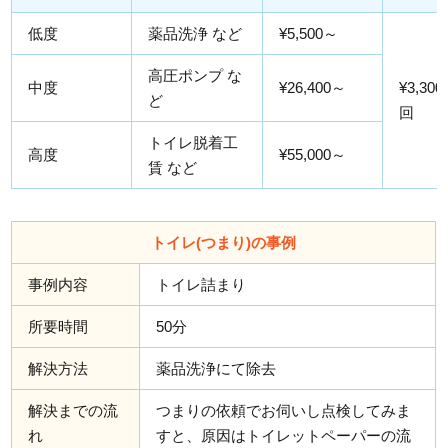
低度
薬品洗浄 など
¥5,500～
高圧ポンプ な
中度
¥26,400～
¥3,300
ど
回
トイレ脱着工
高度
¥55,000～
賃 など
トイレ(つまり)の事例
事例内容
トイレ詰まり
所要時間
50分
解決方法
薬品洗浄にて除去
解決までの流
つまりの依頼でお伺いし点検してみま
れ
すと、原因はトイレットペーパーの流