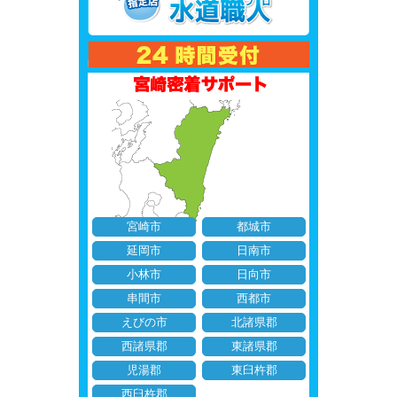
宮崎市
都城市
延岡市
日南市
小林市
日向市
串間市
西都市
えびの市
北諸県郡
西諸県郡
東諸県郡
児湯郡
東臼杵郡
西臼杵郡