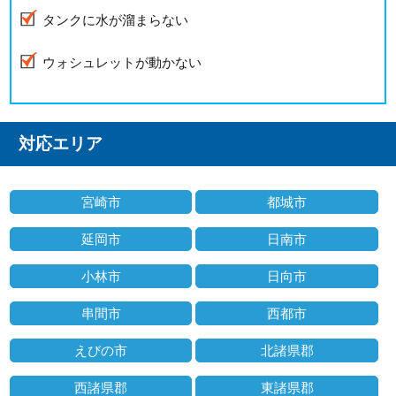
タンクに水が溜まらない
ウォシュレットが動かない
対応エリア
宮崎市
都城市
延岡市
日南市
小林市
日向市
串間市
西都市
えびの市
北諸県郡
西諸県郡
東諸県郡