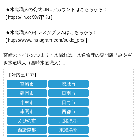
★水道職人の公式LINEアカウントはこちらから！
[
https://lin.ee/Xv7j7Ku
]
★水道職人のインスタグラムはこちらから！
[
https://www.instagram.com/suido_pro/
]
宮崎のトイレのつまり・水漏れは、水道修理の専門店「みやざ
き水道職人（宮崎水道職人）」
【対応エリア】
宮崎市
都城市
延岡市
日南市
小林市
日向市
串間市
西都市
えびの市
北諸県郡
西諸県郡
東諸県郡