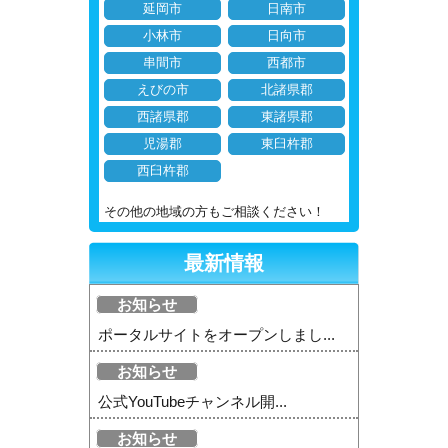
延岡市
日南市
小林市
日向市
串間市
西都市
えびの市
北諸県郡
西諸県郡
東諸県郡
児湯郡
東臼杵郡
西臼杵郡
その他の地域の方もご相談ください！
最新情報
お知らせ
ポータルサイトをオープンしまし...
お知らせ
公式YouTubeチャンネル開...
お知らせ