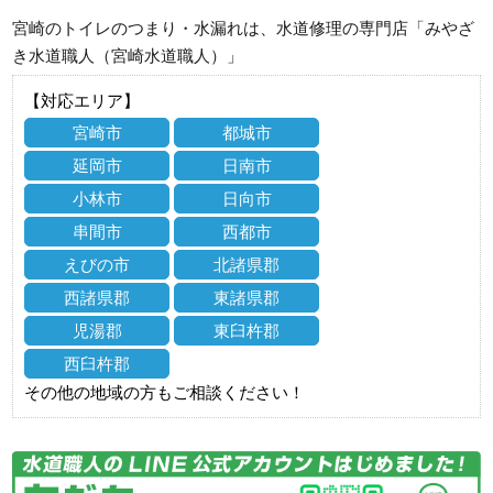
宮崎のトイレのつまり・水漏れは、水道修理の専門店「みやざ
き水道職人（宮崎水道職人）」
【対応エリア】
宮崎市
都城市
延岡市
日南市
小林市
日向市
串間市
西都市
えびの市
北諸県郡
西諸県郡
東諸県郡
児湯郡
東臼杵郡
西臼杵郡
その他の地域の方もご相談ください！