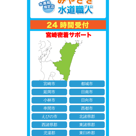
宮崎市
都城市
延岡市
日南市
小林市
日向市
串間市
西都市
えびの市
北諸県郡
西諸県郡
東諸県郡
児湯郡
東臼杵郡