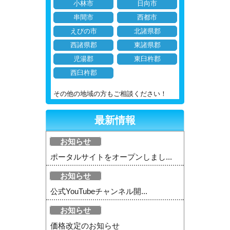
小林市
日向市
串間市
西都市
えびの市
北諸県郡
西諸県郡
東諸県郡
児湯郡
東臼杵郡
西臼杵郡
その他の地域の方もご相談ください！
最新情報
お知らせ
ポータルサイトをオープンしまし...
お知らせ
公式YouTubeチャンネル開...
お知らせ
価格改定のお知らせ