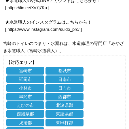
★水道職人の公式LINEアカウントはこちらから！
[
https://lin.ee/Xv7j7Ku
]
★水道職人のインスタグラムはこちらから！
[
https://www.instagram.com/suido_pro/
]
宮崎のトイレのつまり・水漏れは、水道修理の専門店「みやざ
き水道職人（宮崎水道職人）」
【対応エリア】
宮崎市
都城市
延岡市
日南市
小林市
日向市
串間市
西都市
えびの市
北諸県郡
西諸県郡
東諸県郡
児湯郡
東臼杵郡