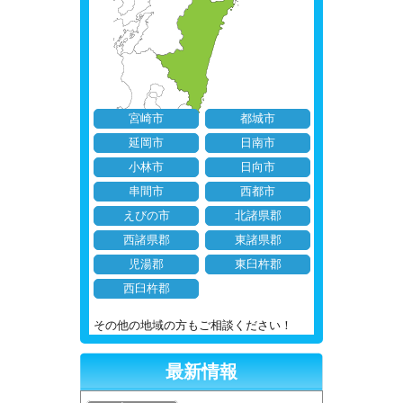
宮崎市
都城市
延岡市
日南市
小林市
日向市
串間市
西都市
えびの市
北諸県郡
西諸県郡
東諸県郡
児湯郡
東臼杵郡
西臼杵郡
その他の地域の方もご相談ください！
最新情報