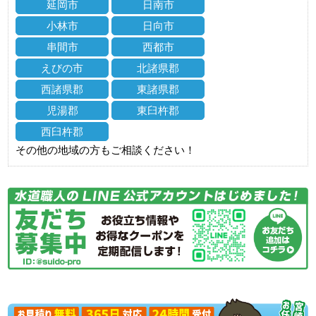
延岡市
日南市
小林市
日向市
串間市
西都市
えびの市
北諸県郡
西諸県郡
東諸県郡
児湯郡
東臼杵郡
西臼杵郡
その他の地域の方もご相談ください！