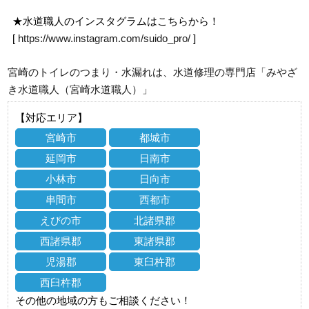
★水道職人のインスタグラムはこちらから！
[
https://www.instagram.com/suido_pro/
]
宮崎のトイレのつまり・水漏れは、水道修理の専門店「みやざ
き水道職人（宮崎水道職人）」
【対応エリア】
宮崎市
都城市
延岡市
日南市
小林市
日向市
串間市
西都市
えびの市
北諸県郡
西諸県郡
東諸県郡
児湯郡
東臼杵郡
西臼杵郡
その他の地域の方もご相談ください！