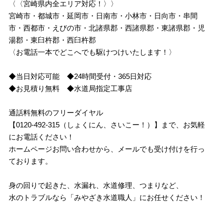
〈〈宮崎県内全エリア対応！〉〉
宮崎市・都城市・延岡市・日南市・小林市・日向市・串間
市・西都市・えびの市・北諸県郡・西諸県郡・東諸県郡・児
湯郡・東臼杵郡・西臼杵郡
〈お電話一本でどこへでも駆けつけいたします！〉
◆当日対応可能 ◆24時間受付・365日対応
◆お見積り無料 ◆水道局指定工事店
通話料無料のフリーダイヤル
【0120-492-315（しょくにん、さいこー！）】まで、お気軽
にお電話ください！
ホームページお問い合わせから、メールでも受け付けを行っ
ております。
身の回りで起きた、水漏れ、水道修理、つまりなど、
水のトラブルなら「みやざき水道職人」にお任せください！