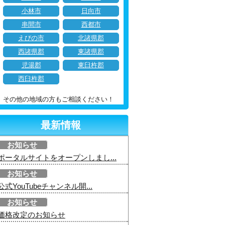
小林市
日向市
串間市
西都市
えびの市
北諸県郡
西諸県郡
東諸県郡
児湯郡
東臼杵郡
西臼杵郡
その他の地域の方もご相談ください！
最新情報
お知らせ
ポータルサイトをオープンしまし...
お知らせ
公式YouTubeチャンネル開...
お知らせ
価格改定のお知らせ