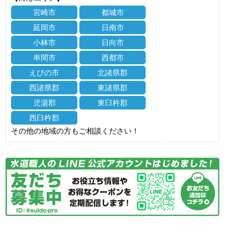
宮崎市
都城市
延岡市
日南市
小林市
日向市
串間市
西都市
えびの市
北諸県郡
西諸県郡
東諸県郡
児湯郡
東臼杵郡
西臼杵郡
その他の地域の方もご相談ください！