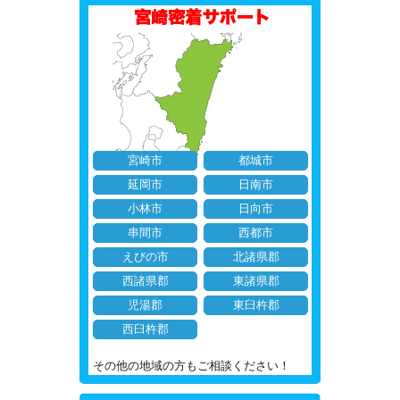
宮崎市
都城市
延岡市
日南市
小林市
日向市
串間市
西都市
えびの市
北諸県郡
西諸県郡
東諸県郡
児湯郡
東臼杵郡
西臼杵郡
その他の地域の方もご相談ください！