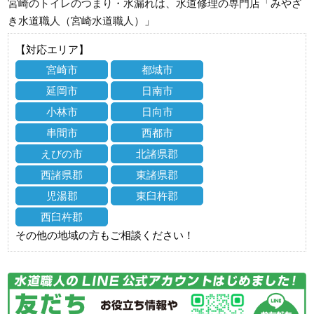
宮崎のトイレのつまり・水漏れは、水道修理の専門店「みやざ
き水道職人（宮崎水道職人）」
【対応エリア】
宮崎市
都城市
延岡市
日南市
小林市
日向市
串間市
西都市
えびの市
北諸県郡
西諸県郡
東諸県郡
児湯郡
東臼杵郡
西臼杵郡
その他の地域の方もご相談ください！