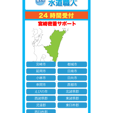
宮崎市
都城市
延岡市
日南市
小林市
日向市
串間市
西都市
えびの市
北諸県郡
西諸県郡
東諸県郡
児湯郡
東臼杵郡
西臼杵郡