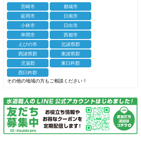
宮崎市
都城市
延岡市
日南市
小林市
日向市
串間市
西都市
えびの市
北諸県郡
西諸県郡
東諸県郡
児湯郡
東臼杵郡
西臼杵郡
その他の地域の方もご相談ください！