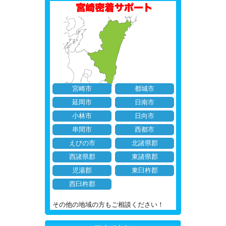
宮崎市
都城市
延岡市
日南市
小林市
日向市
串間市
西都市
えびの市
北諸県郡
西諸県郡
東諸県郡
児湯郡
東臼杵郡
西臼杵郡
その他の地域の方もご相談ください！