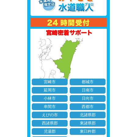
宮崎市
都城市
延岡市
日南市
小林市
日向市
串間市
西都市
えびの市
北諸県郡
西諸県郡
東諸県郡
児湯郡
東臼杵郡