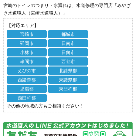
宮崎のトイレのつまり・水漏れは、水道修理の専門店「みやざ
き水道職人（宮崎水道職人）」
【対応エリア】
宮崎市
都城市
延岡市
日南市
小林市
日向市
串間市
西都市
えびの市
北諸県郡
西諸県郡
東諸県郡
児湯郡
東臼杵郡
西臼杵郡
その他の地域の方もご相談ください！