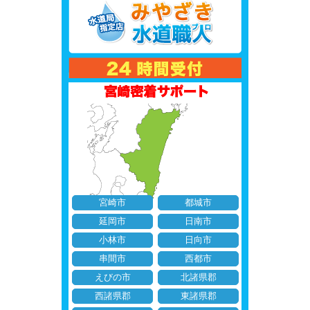
宮崎市
都城市
延岡市
日南市
小林市
日向市
串間市
西都市
えびの市
北諸県郡
西諸県郡
東諸県郡