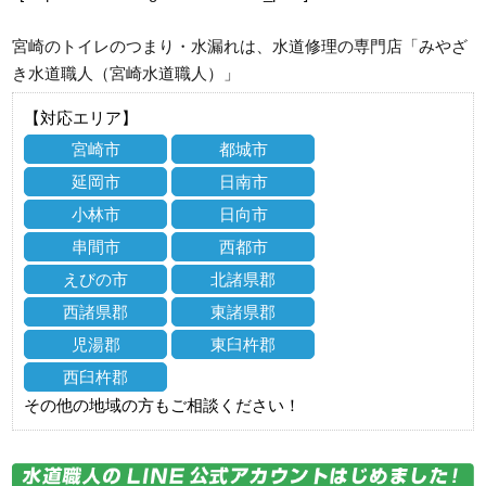
宮崎のトイレのつまり・水漏れは、水道修理の専門店「みやざ
き水道職人（宮崎水道職人）」
【対応エリア】
宮崎市
都城市
延岡市
日南市
小林市
日向市
串間市
西都市
えびの市
北諸県郡
西諸県郡
東諸県郡
児湯郡
東臼杵郡
西臼杵郡
その他の地域の方もご相談ください！