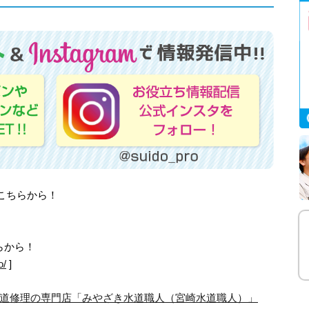
はこちらから！
らから！
o/
]
道修理の専門店「みやざき水道職人（宮崎水道職人）」