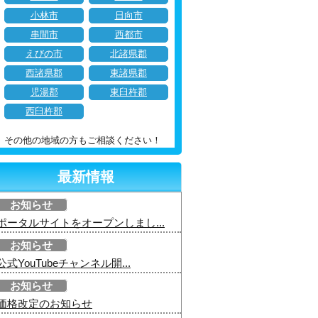
小林市
日向市
串間市
西都市
えびの市
北諸県郡
西諸県郡
東諸県郡
児湯郡
東臼杵郡
西臼杵郡
その他の地域の方もご相談ください！
最新情報
お知らせ
ポータルサイトをオープンしまし...
お知らせ
公式YouTubeチャンネル開...
お知らせ
価格改定のお知らせ