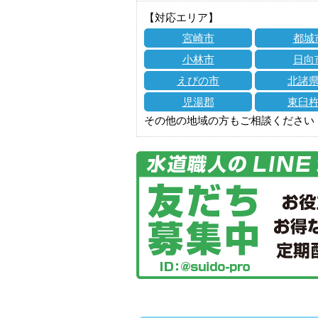
【対応エリア】
宮崎市
都城
小林市
日向
えびの市
北諸
児湯郡
東臼
その他の地域の方もご相談ください