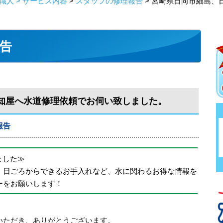
人 > サービス内容
>
スタッフの修理報告
> 宮崎県日向市細島、
告
知屋へ水道修理依頼でお伺い致しました。
報告
めました≫
、日ごろからできるお手入れなど、水に関わるお得な情報を
ーをお願いします！
いただき、ありがとうございます。