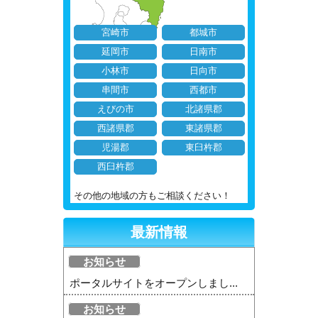
宮崎市
都城市
延岡市
日南市
小林市
日向市
串間市
西都市
えびの市
北諸県郡
西諸県郡
東諸県郡
児湯郡
東臼杵郡
西臼杵郡
その他の地域の方もご相談ください！
最新情報
お知らせ
ポータルサイトをオープンしまし...
お知らせ