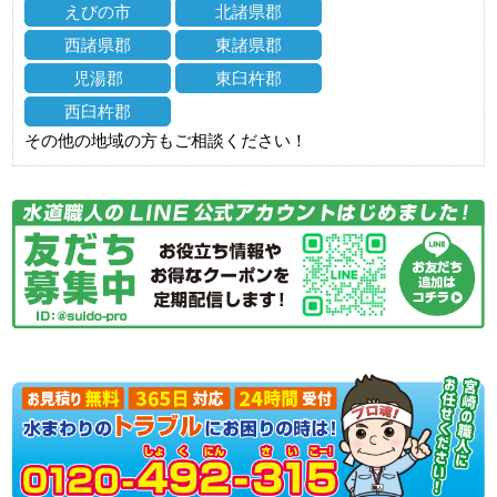
えびの市
北諸県郡
西諸県郡
東諸県郡
児湯郡
東臼杵郡
西臼杵郡
その他の地域の方もご相談ください！