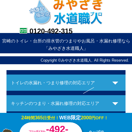
0120-492-315
宮崎のトイレ・台所の排水管のつまりやお風呂・水漏れ修理なら
「みやざき水道職人」
Copyright ©みやざき水道職人. All Rights Reserved.
トイレの水漏れ・つまり修理の対応エリア
キッチンのつまり・水漏れ修理の対応エリア
24
365
WEB限定
2000
時間
日受付！
円OFF！
お風呂の水漏れ・つまり修理の対応エリア
-492-
フリーダイヤル