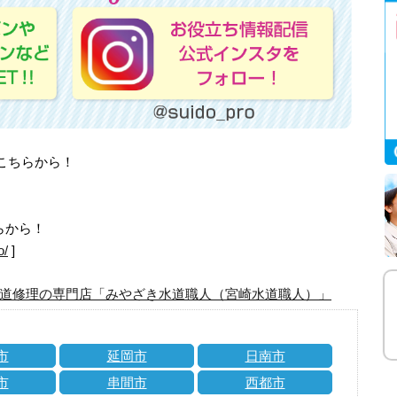
はこちらから！
らから！
o/
]
道修理の専門店「みやざき水道職人（宮崎水道職人）」
市
延岡市
日南市
市
串間市
西都市