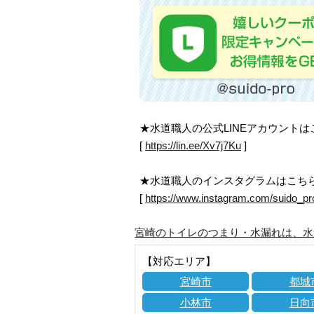
★水道職人の公式LINEアカウント
[
https://lin.ee/Xv7j7Ku
]
★水道職人のインスタグラムはこち
[
https://www.instagram.com/suido_pr
宮崎のトイレのつまり・水漏れは、水
【対応エリア】
宮崎市
都城
小林市
日向