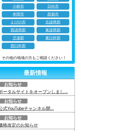
小林市
日向市
串間市
西都市
えびの市
北諸県郡
西諸県郡
東諸県郡
児湯郡
東臼杵郡
西臼杵郡
その他の地域の方もご相談ください！
最新情報
お知らせ
ポータルサイトをオープンしまし...
お知らせ
公式YouTubeチャンネル開...
お知らせ
価格改定のお知らせ