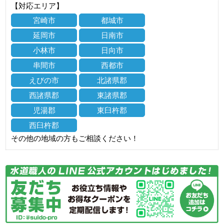
【対応エリア】
宮崎市
都城市
延岡市
日南市
小林市
日向市
串間市
西都市
えびの市
北諸県郡
西諸県郡
東諸県郡
児湯郡
東臼杵郡
西臼杵郡
その他の地域の方もご相談ください！