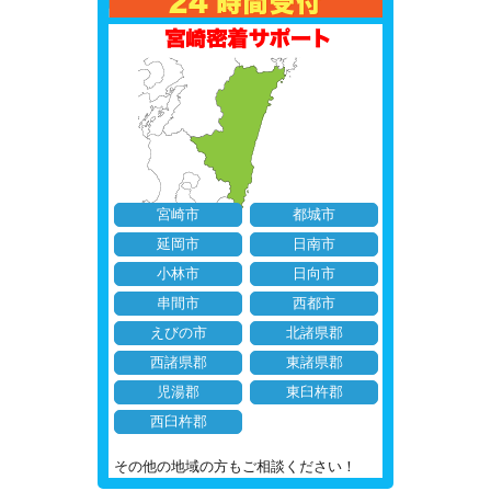
宮崎市
都城市
延岡市
日南市
小林市
日向市
串間市
西都市
えびの市
北諸県郡
西諸県郡
東諸県郡
児湯郡
東臼杵郡
西臼杵郡
その他の地域の方もご相談ください！