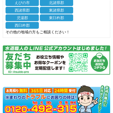
えびの市
北諸県郡
西諸県郡
東諸県郡
児湯郡
東臼杵郡
西臼杵郡
その他の地域の方もご相談ください！