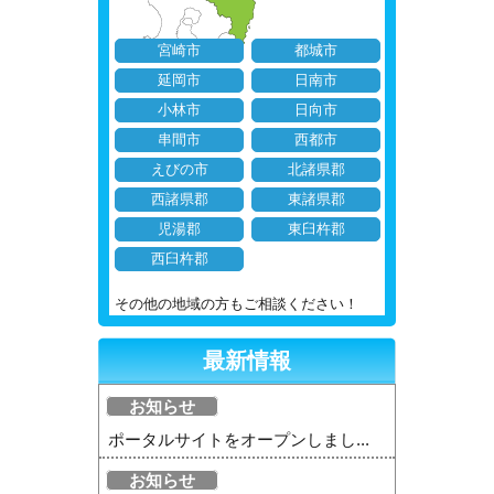
宮崎市
都城市
延岡市
日南市
小林市
日向市
串間市
西都市
えびの市
北諸県郡
西諸県郡
東諸県郡
児湯郡
東臼杵郡
西臼杵郡
その他の地域の方もご相談ください！
最新情報
お知らせ
ポータルサイトをオープンしまし...
お知らせ