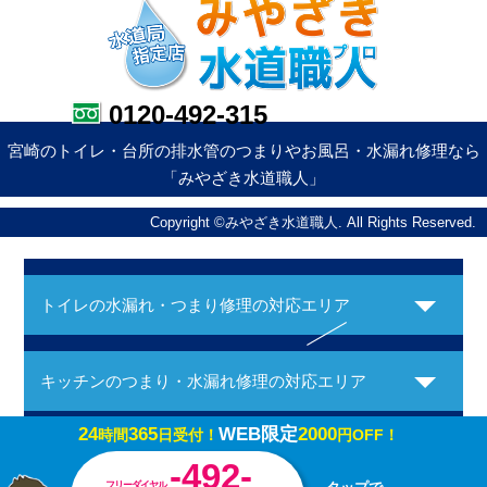
0120-492-315
宮崎のトイレ・台所の排水管のつまりやお風呂・水漏れ修理なら
「みやざき水道職人」
Copyright ©みやざき水道職人. All Rights Reserved.
トイレの水漏れ・つまり修理の対応エリア
キッチンのつまり・水漏れ修理の対応エリア
24
365
WEB限定
2000
時間
日受付！
円OFF！
お風呂の水漏れ・つまり修理の対応エリア
-492-
フリーダイヤル