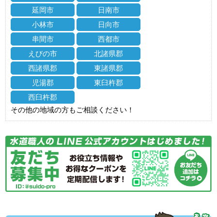
延岡市
日南市
小林市
日向市
串間市
西都市
えびの市
北諸県郡
西諸県郡
東諸県郡
児湯郡
東臼杵郡
西臼杵郡
その他の地域の方もご相談ください！