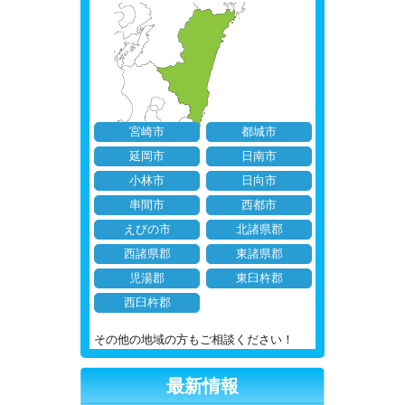
宮崎市
都城市
延岡市
日南市
小林市
日向市
串間市
西都市
えびの市
北諸県郡
西諸県郡
東諸県郡
児湯郡
東臼杵郡
西臼杵郡
その他の地域の方もご相談ください！
最新情報