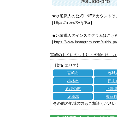
★水道職人の公式LINEアカウント
[
https://lin.ee/Xv7j7Ku
]
★水道職人のインスタグラムはこち
[
https://www.instagram.com/suido_pr
宮崎のトイレのつまり・水漏れは、水
【対応エリア】
宮崎市
都城
小林市
日向
えびの市
北諸
児湯郡
東臼
その他の地域の方もご相談ください