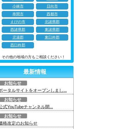
小林市
日向市
串間市
西都市
えびの市
北諸県郡
西諸県郡
東諸県郡
児湯郡
東臼杵郡
西臼杵郡
その他の地域の方もご相談ください！
最新情報
お知らせ
ポータルサイトをオープンしまし...
お知らせ
公式YouTubeチャンネル開...
お知らせ
価格改定のお知らせ