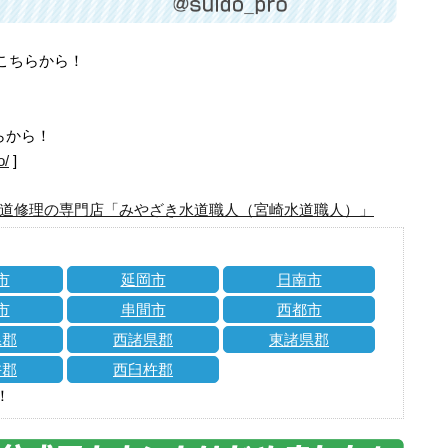
はこちらから！
らから！
o/
]
道修理の専門店「みやざき水道職人（宮崎水道職人）」
市
延岡市
日南市
市
串間市
西都市
県郡
西諸県郡
東諸県郡
杵郡
西臼杵郡
！