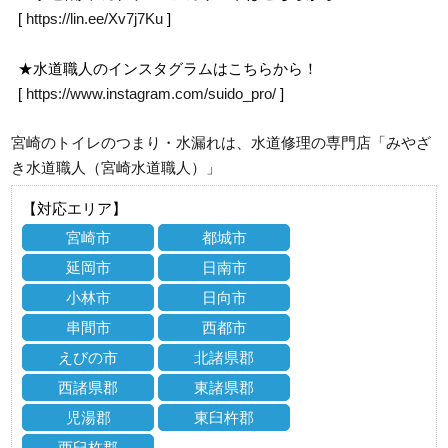
[
https://lin.ee/Xv7j7Ku
]
★水道職人のインスタグラムはこちらから！
[
https://www.instagram.com/suido_pro/
]
宮崎のトイレのつまり・水漏れは、水道修理の専門店「みやざ
き水道職人（宮崎水道職人）」
【対応エリア】
宮崎市
都城市
延岡市
日南市
小林市
日向市
串間市
西都市
えびの市
北諸県郡
西諸県郡
東諸県郡
児湯郡
東臼杵郡
西臼杵郡