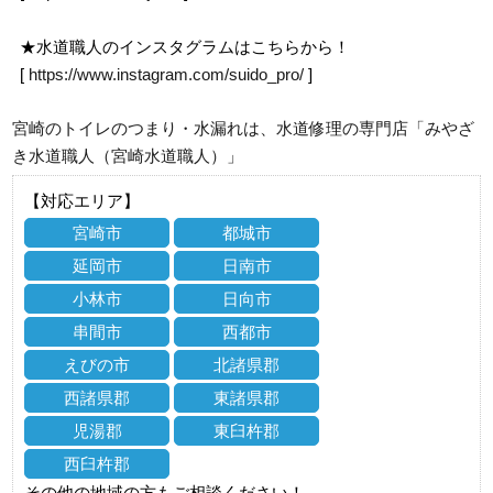
★水道職人のインスタグラムはこちらから！
[
https://www.instagram.com/suido_pro/
]
宮崎のトイレのつまり・水漏れは、水道修理の専門店「みやざ
き水道職人（宮崎水道職人）」
【対応エリア】
宮崎市
都城市
延岡市
日南市
小林市
日向市
串間市
西都市
えびの市
北諸県郡
西諸県郡
東諸県郡
児湯郡
東臼杵郡
西臼杵郡
その他の地域の方もご相談ください！