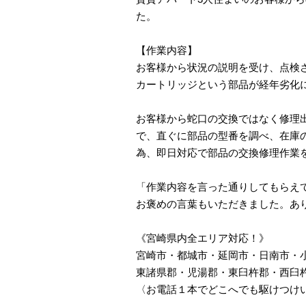
た。
【作業内容】
お客様から状況の説明を受け、点検
カートリッジという部品が経年劣化
お客様から蛇口の交換ではなく修理
で、直ぐに部品の型番を調べ、在庫
為、即日対応で部品の交換修理作業
「作業内容を言った通りしてもらえ
お褒めの言葉もいただきました。あ
《宮崎県内全エリア対応！》
宮崎市・都城市・延岡市・日南市・
東諸県郡・児湯郡・東臼杵郡・西臼
〈お電話１本でどこへでも駆けつけ