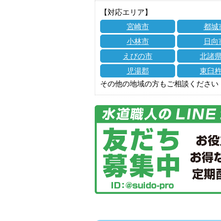
【対応エリア】
宮崎市
都城
小林市
日向
えびの市
北諸
児湯郡
東臼
その他の地域の方もご相談ください