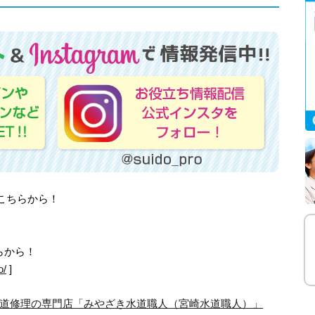
はこちらから！
らから！
o/
]
道修理の専門店「みやざき水道職人（宮崎水道職人）」