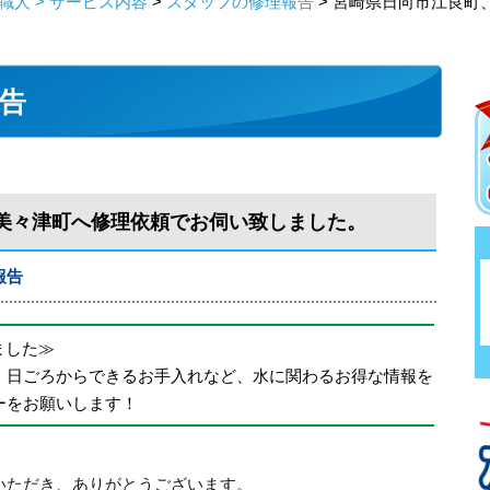
人 > サービス内容
>
スタッフの修理報告
> 宮崎県日向市江良町
告
美々津町へ修理依頼でお伺い致しました。
報告
めました≫
、日ごろからできるお手入れなど、水に関わるお得な情報を
ーをお願いします！
いただき、ありがとうございます。