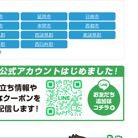
市
延岡市
日南市
市
串間市
西都市
県郡
西諸県郡
東諸県郡
杵郡
西臼杵郡
！