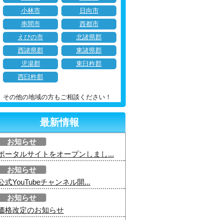
小林市
日向市
串間市
西都市
えびの市
北諸県郡
西諸県郡
東諸県郡
児湯郡
東臼杵郡
西臼杵郡
その他の地域の方もご相談ください！
最新情報
お知らせ
ポータルサイトをオープンしまし...
お知らせ
公式YouTubeチャンネル開...
お知らせ
価格改定のお知らせ