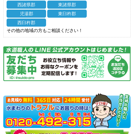
西諸県郡
東諸県郡
児湯郡
東臼杵郡
西臼杵郡
その他の地域の方もご相談ください！