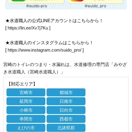
★水道職人の公式LINEアカウントはこちらから！
[
https://lin.ee/Xv7j7Ku
]
★水道職人のインスタグラムはこちらから！
[
https://www.instagram.com/suido_pro/
]
宮崎のトイレのつまり・水漏れは、水道修理の専門店「みやざ
き水道職人（宮崎水道職人）」
【対応エリア】
宮崎市
都城市
延岡市
日南市
小林市
日向市
串間市
西都市
えびの市
北諸県郡