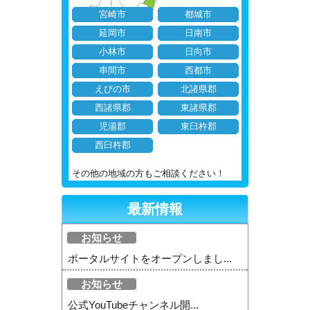
宮崎市
都城市
延岡市
日南市
小林市
日向市
串間市
西都市
えびの市
北諸県郡
西諸県郡
東諸県郡
児湯郡
東臼杵郡
西臼杵郡
その他の地域の方もご相談ください！
最新情報
お知らせ
ポータルサイトをオープンしまし...
お知らせ
公式YouTubeチャンネル開...