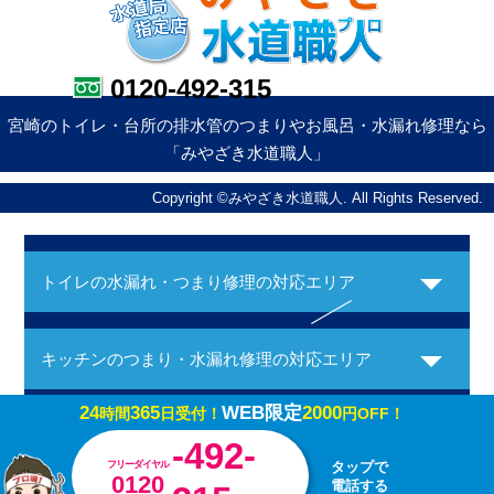
0120-492-315
宮崎のトイレ・台所の排水管のつまりやお風呂・水漏れ修理なら
「みやざき水道職人」
Copyright ©みやざき水道職人. All Rights Reserved.
トイレの水漏れ・つまり修理の対応エリア
キッチンのつまり・水漏れ修理の対応エリア
24
365
WEB限定
2000
時間
日受付！
円OFF！
お風呂の水漏れ・つまり修理の対応エリア
-492-
フリーダイヤル
タップで
0120
電話する