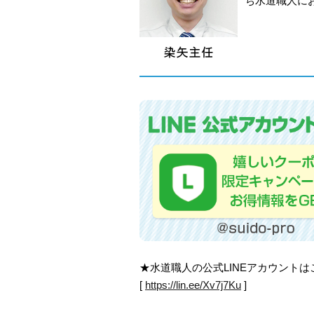
ち水道職人に
★水道職人の公式LINEアカウント
[
https://lin.ee/Xv7j7Ku
]