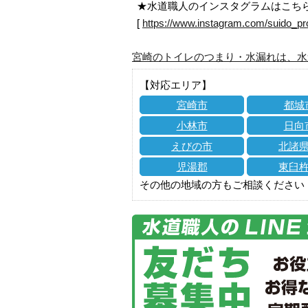
★水道職人のインスタグラムはこち
[
https://www.instagram.com/suido_pr
宮崎のトイレのつまり・水漏れは、水
【対応エリア】
宮崎市
都城
小林市
日向
えびの市
北諸
児湯郡
東臼
その他の地域の方もご相談ください