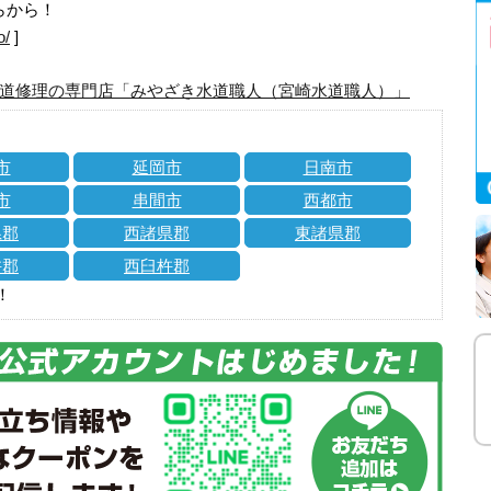
らから！
o/
]
道修理の専門店「みやざき水道職人（宮崎水道職人）」
市
延岡市
日南市
市
串間市
西都市
県郡
西諸県郡
東諸県郡
杵郡
西臼杵郡
！