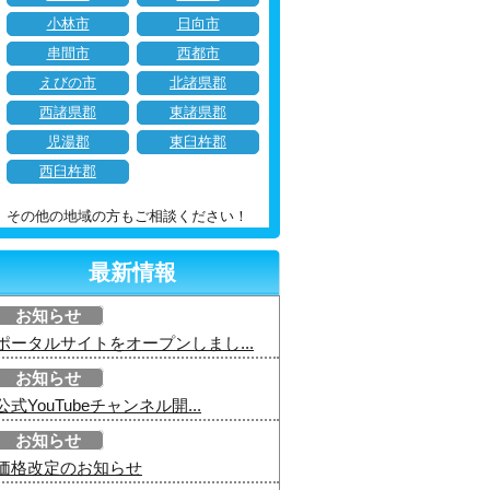
小林市
日向市
串間市
西都市
えびの市
北諸県郡
西諸県郡
東諸県郡
児湯郡
東臼杵郡
西臼杵郡
その他の地域の方もご相談ください！
最新情報
お知らせ
ポータルサイトをオープンしまし...
お知らせ
公式YouTubeチャンネル開...
お知らせ
価格改定のお知らせ