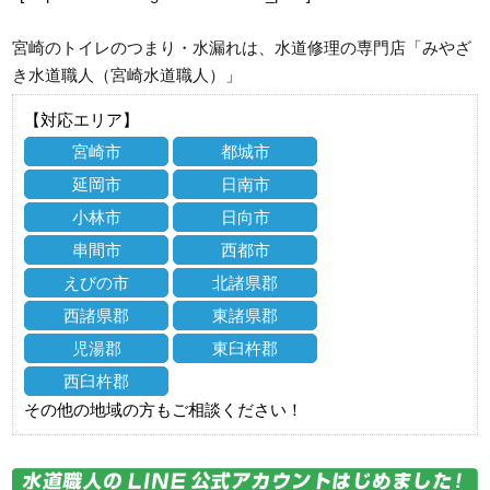
宮崎のトイレのつまり・水漏れは、水道修理の専門店「みやざ
き水道職人（宮崎水道職人）」
【対応エリア】
宮崎市
都城市
延岡市
日南市
小林市
日向市
串間市
西都市
えびの市
北諸県郡
西諸県郡
東諸県郡
児湯郡
東臼杵郡
西臼杵郡
その他の地域の方もご相談ください！