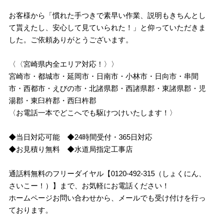
お客様から「慣れた手つきで素早い作業、説明もきちんとし
て貰えたし、安心して見ていられた！」と仰っていただきま
した。ご依頼ありがとうございます。
〈〈宮崎県内全エリア対応！〉〉
宮崎市・都城市・延岡市・日南市・小林市・日向市・串間
市・西都市・えびの市・北諸県郡・西諸県郡・東諸県郡・児
湯郡・東臼杵郡・西臼杵郡
〈お電話一本でどこへでも駆けつけいたします！〉
◆当日対応可能 ◆24時間受付・365日対応
◆お見積り無料 ◆水道局指定工事店
通話料無料のフリーダイヤル【0120-492-315（しょくにん、
さいこー！）】まで、お気軽にお電話ください！
ホームページお問い合わせから、メールでも受け付けを行っ
ております。