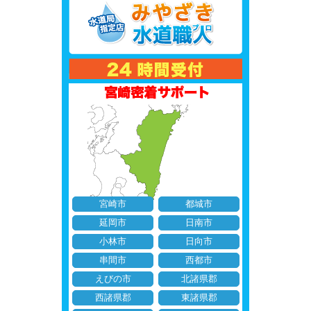
宮崎市
都城市
延岡市
日南市
小林市
日向市
串間市
西都市
えびの市
北諸県郡
西諸県郡
東諸県郡