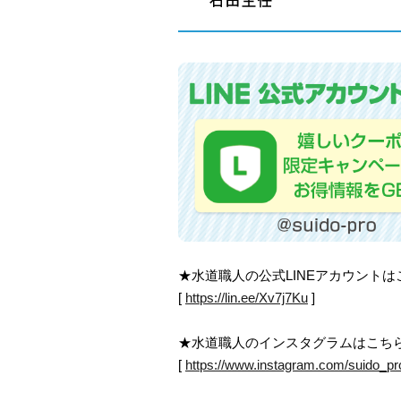
★水道職人の公式LINEアカウント
[
https://lin.ee/Xv7j7Ku
]
★水道職人のインスタグラムはこち
[
https://www.instagram.com/suido_pr