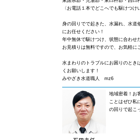
東諸県郡・児湯郡・東臼杵郡・西臼
〈お電話１本でどこへでも駆けつけ
身の回りでで起きた、水漏れ、水道
にお任せください！
年中無休で駆けつけ、状態に合わせ
お見積りは無料ですので、お気軽に
水まわりのトラブルにお困りのとき
くお願いします！
みやざき水道職人 mz6
地域密着！お
ことはぜひ私
の回りで起こ