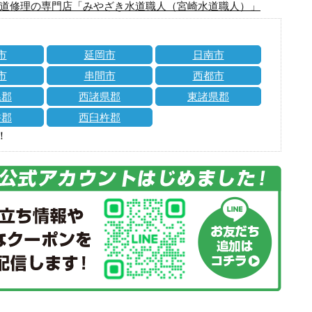
道修理の専門店「みやざき水道職人（宮崎水道職人）」
市
延岡市
日南市
市
串間市
西都市
県郡
西諸県郡
東諸県郡
杵郡
西臼杵郡
！