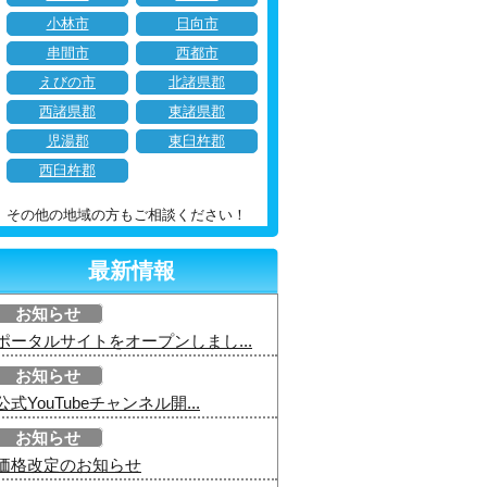
小林市
日向市
串間市
西都市
えびの市
北諸県郡
西諸県郡
東諸県郡
児湯郡
東臼杵郡
西臼杵郡
その他の地域の方もご相談ください！
最新情報
お知らせ
ポータルサイトをオープンしまし...
お知らせ
公式YouTubeチャンネル開...
お知らせ
価格改定のお知らせ