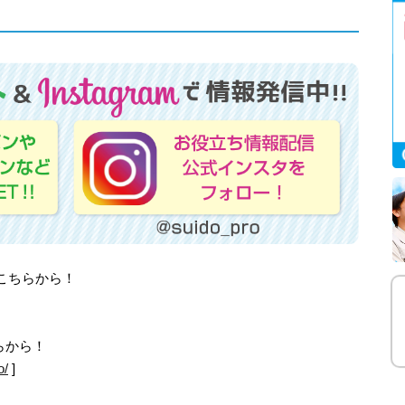
はこちらから！
らから！
o/
]