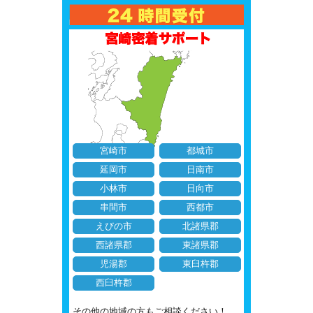
宮崎市
都城市
延岡市
日南市
小林市
日向市
串間市
西都市
えびの市
北諸県郡
西諸県郡
東諸県郡
児湯郡
東臼杵郡
西臼杵郡
その他の地域の方もご相談ください！