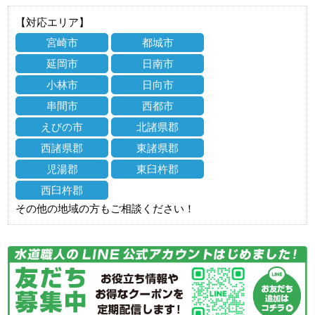
【対応エリア】
宮崎市
都城市
延岡市
日南市
小林市
日向市
串間市
西都市
えびの市
北諸県郡
西諸県郡
東諸県郡
児湯郡
東臼杵郡
西臼杵郡
その他の地域の方もご相談ください！