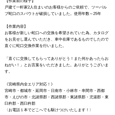
【作業前の様子】
戸建て一軒家2人住まいのお客様からのご依頼で、ツーバル
ブ蛇口のスパウトが破損していました。使用年数～25年
【作業内容】
お客様が新しい蛇口への交換を希望されていた為、カタログ
をお見せし選んでいただき、車中在庫であるものでしたので
直ぐに蛇口交換作業を行いました。
「直ぐに交換してもらってありがとう！また何かあったらお
ねがい！」とお言葉をいただきました。ありがとうございま
す。
《宮崎県内全エリア対応！》
宮崎市・都城市・延岡市・日南市・小林市・串間市・西都
市・えびの市・北諸県郡・西諸県郡・東諸県郡・児湯郡・東
臼杵郡・西臼杵郡
〈お電話１本でどこへでも駆けつけいたします！〉