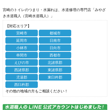
宮崎のトイレのつまり・水漏れは、水道修理の専門店「みやざ
き水道職人（宮崎水道職人）」
【対応エリア】
宮崎市
都城市
延岡市
日南市
小林市
日向市
串間市
西都市
えびの市
北諸県郡
西諸県郡
東諸県郡
児湯郡
東臼杵郡
西臼杵郡
その他の地域の方もご相談ください！