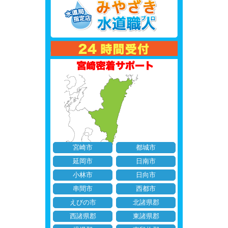
宮崎市
都城市
延岡市
日南市
小林市
日向市
串間市
西都市
えびの市
北諸県郡
西諸県郡
東諸県郡