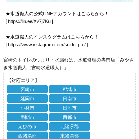
★水道職人の公式LINEアカウントはこちらから！
[
https://lin.ee/Xv7j7Ku
]
★水道職人のインスタグラムはこちらから！
[
https://www.instagram.com/suido_pro/
]
宮崎のトイレのつまり・水漏れは、水道修理の専門店「みやざ
き水道職人（宮崎水道職人）」
【対応エリア】
宮崎市
都城市
延岡市
日南市
小林市
日向市
串間市
西都市
えびの市
北諸県郡
西諸県郡
東諸県郡