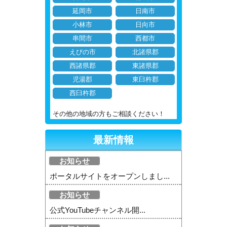
延岡市
日南市
小林市
日向市
串間市
西都市
えびの市
北諸県郡
西諸県郡
東諸県郡
児湯郡
東臼杵郡
西臼杵郡
その他の地域の方もご相談ください！
最新情報
お知らせ
ポータルサイトをオープンしまし...
お知らせ
公式YouTubeチャンネル開...