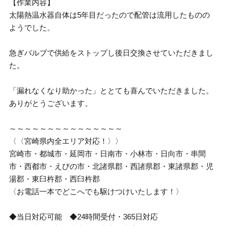
【作業内容】
太陽熱温水器自体は5年目だったので配管は流用したものの
ようでした。
急ぎバルブで供給をストップし後日交換させていただきまし
た。
「漏れなくなり助かった」ととても喜んでいただきました。
ありがとうございます。
～～～～～～～～～～～～～～～
〈〈宮崎県内全エリア対応！〉〉
宮崎市・都城市・延岡市・日南市・小林市・日向市・串間
市・西都市・えびの市・北諸県郡・西諸県郡・東諸県郡・児
湯郡・東臼杵郡・西臼杵郡
〈お電話一本でどこへでも駆けつけいたします！〉
◆当日対応可能 ◆24時間受付・365日対応