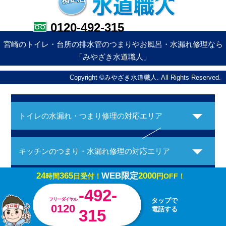
0120-492-315
宮崎のトイレ・台所の排水管のつまりやお風呂・水漏れ修理なら
「みやざき水道職人」
Copyright ©みやざき水道職人. All Rights Reserved.
トイレの水漏れ・つまり修理の対応エリア
キッチンのつまり・水漏れ修理の対応エリア
24
365
WEB限定
2000
時間
日受付！
円OFF！
お風呂の水漏れ・つまり修理の対応エリア
-492-
フリーダイヤル
タップで
0120
電話する
315