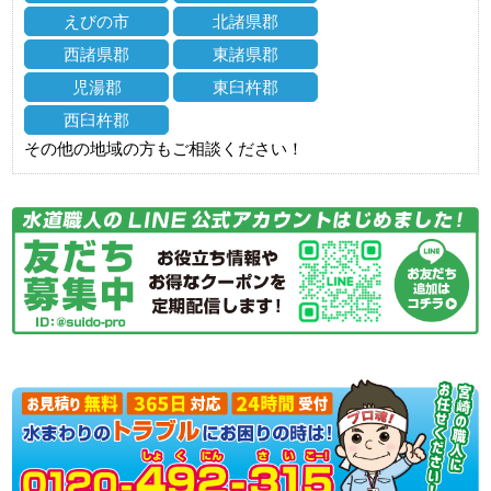
えびの市
北諸県郡
西諸県郡
東諸県郡
児湯郡
東臼杵郡
西臼杵郡
その他の地域の方もご相談ください！