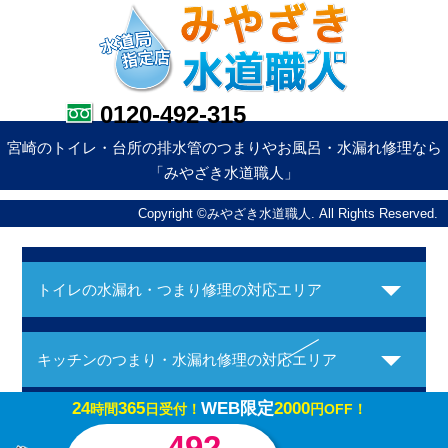
0120-492-315
宮崎のトイレ・台所の排水管のつまりやお風呂・水漏れ修理なら
「みやざき水道職人」
Copyright ©みやざき水道職人. All Rights Reserved.
トイレの水漏れ・つまり修理の対応エリア
キッチンのつまり・水漏れ修理の対応エリア
24
365
WEB限定
2000
時間
日受付！
円OFF！
お風呂の水漏れ・つまり修理の対応エリア
-492-