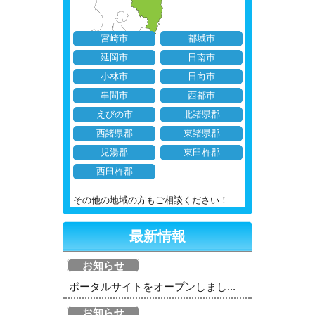
宮崎市
都城市
延岡市
日南市
小林市
日向市
串間市
西都市
えびの市
北諸県郡
西諸県郡
東諸県郡
児湯郡
東臼杵郡
西臼杵郡
その他の地域の方もご相談ください！
最新情報
お知らせ
ポータルサイトをオープンしまし...
お知らせ