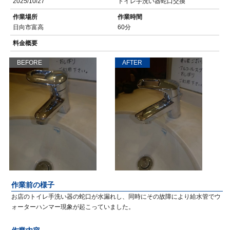
2025/10/27
トイレ手洗い器蛇口交換
作業場所
作業時間
日向市富高
60分
料金概要
BEFORE
AFTER
作業前の様子
お店のトイレ手洗い器の蛇口が水漏れし、同時にその故障により給水管でウ
ォーターハンマー現象が起こっていました。