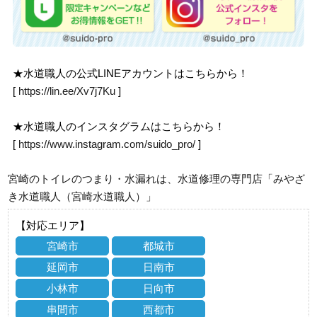
★水道職人の公式LINEアカウントはこちらから！
[
https://lin.ee/Xv7j7Ku
]
★水道職人のインスタグラムはこちらから！
[
https://www.instagram.com/suido_pro/
]
宮崎のトイレのつまり・水漏れは、水道修理の専門店「みやざ
き水道職人（宮崎水道職人）」
【対応エリア】
宮崎市
都城市
延岡市
日南市
小林市
日向市
串間市
西都市