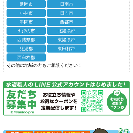
延岡市
日南市
小林市
日向市
串間市
西都市
えびの市
北諸県郡
西諸県郡
東諸県郡
児湯郡
東臼杵郡
西臼杵郡
その他の地域の方もご相談ください！