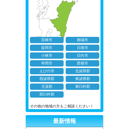
宮崎市
都城市
延岡市
日南市
小林市
日向市
串間市
西都市
えびの市
北諸県郡
西諸県郡
東諸県郡
児湯郡
東臼杵郡
西臼杵郡
その他の地域の方もご相談ください！
最新情報