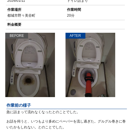
2026/01/11
トイレ詰まり
作業場所
作業時間
都城市野々美谷町
20分
料金概要
BEFORE
AFTER
作業前の様子
急に詰まって流れなくなったとのことでした。
お話を伺うと、いつもより多めにペーパーを流し過ぎた。グルグル巻きに巻
いたかもしれない。とのことでした。