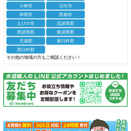
小林市
日向市
串間市
西都市
えびの市
北諸県郡
西諸県郡
東諸県郡
児湯郡
東臼杵郡
西臼杵郡
その他の地域の方もご相談ください！