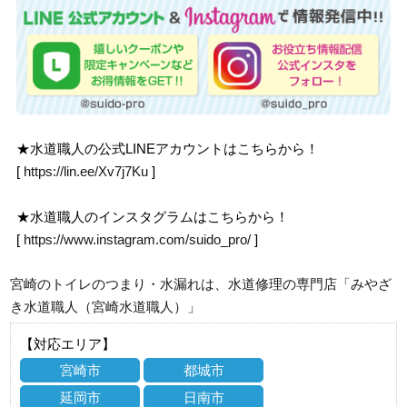
★水道職人の公式LINEアカウントはこちらから！
[
https://lin.ee/Xv7j7Ku
]
★水道職人のインスタグラムはこちらから！
[
https://www.instagram.com/suido_pro/
]
宮崎のトイレのつまり・水漏れは、水道修理の専門店「みやざ
き水道職人（宮崎水道職人）」
【対応エリア】
宮崎市
都城市
延岡市
日南市