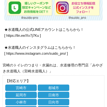
★水道職人の公式LINEアカウントはこちらから！
[
https://lin.ee/Xv7j7Ku
]
★水道職人のインスタグラムはこちらから！
[
https://www.instagram.com/suido_pro/
]
宮崎のトイレのつまり・水漏れは、水道修理の専門店「みやざ
き水道職人（宮崎水道職人）」
【対応エリア】
宮崎市
都城市
延岡市
日南市
小林市
日向市