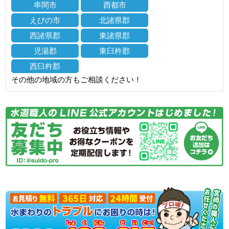
串間市
西都市
えびの市
北諸県郡
西諸県郡
東諸県郡
児湯郡
東臼杵郡
西臼杵郡
その他の地域の方もご相談ください！