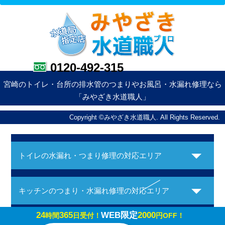
0120-492-315
宮崎のトイレ・台所の排水管のつまりやお風呂・水漏れ修理なら
「みやざき水道職人」
Copyright ©みやざき水道職人. All Rights Reserved.
トイレの水漏れ・つまり修理の対応エリア
キッチンのつまり・水漏れ修理の対応エリア
24
365
WEB限定
2000
時間
日受付！
円OFF！