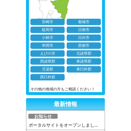
宮崎市
都城市
延岡市
日南市
小林市
日向市
串間市
西都市
えびの市
北諸県郡
西諸県郡
東諸県郡
児湯郡
東臼杵郡
西臼杵郡
その他の地域の方もご相談ください！
最新情報
お知らせ
ポータルサイトをオープンしまし...