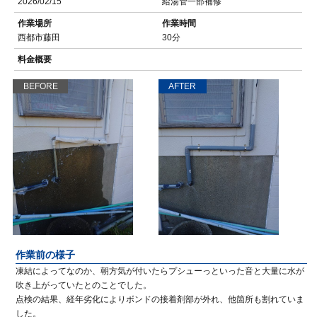
2026/02/15
給湯管一部補修
作業場所
作業時間
西都市藤田
30分
料金概要
BEFORE
AFTER
作業前の様子
凍結によってなのか、朝方気が付いたらプシューっといった音と大量に水が
吹き上がっていたとのことでした。
点検の結果、経年劣化によりボンドの接着剤部が外れ、他箇所も割れていま
した。