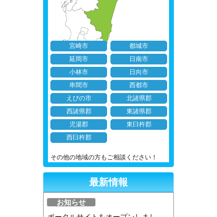
宮崎市
都城市
延岡市
日南市
小林市
日向市
串間市
西都市
えびの市
北諸県郡
西諸県郡
東諸県郡
児湯郡
東臼杵郡
西臼杵郡
その他の地域の方もご相談ください！
最新情報
お知らせ
ポータルサイトをオープンしまし...