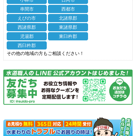
串間市
西都市
えびの市
北諸県郡
西諸県郡
東諸県郡
児湯郡
東臼杵郡
西臼杵郡
その他の地域の方もご相談ください！