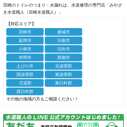
宮崎のトイレのつまり・水漏れは、水道修理の専門店「みやざ
き水道職人（宮崎水道職人）」
【対応エリア】
宮崎市
都城市
延岡市
日南市
小林市
日向市
串間市
西都市
えびの市
北諸県郡
西諸県郡
東諸県郡
児湯郡
東臼杵郡
西臼杵郡
その他の地域の方もご相談ください！