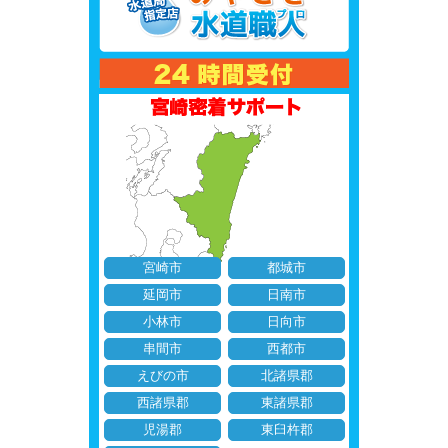
宮崎市
都城市
延岡市
日南市
小林市
日向市
串間市
西都市
えびの市
北諸県郡
西諸県郡
東諸県郡
児湯郡
東臼杵郡