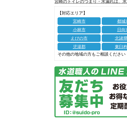
宮崎のトイレのつまり・水漏れは、水
【対応エリア】
宮崎市
都城
小林市
日向
えびの市
北諸
児湯郡
東臼
その他の地域の方もご相談ください