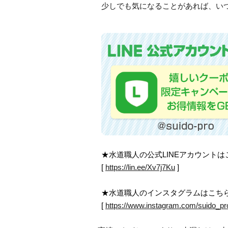
少しでも気になることがあれば、い
★水道職人の公式LINEアカウント
[
https://lin.ee/Xv7j7Ku
]
★水道職人のインスタグラムはこち
[
https://www.instagram.com/suido_pr