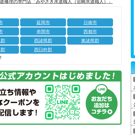
道修理の専門店「みやざき水道職人（宮崎水道職人）」
市
延岡市
日南市
市
串間市
西都市
県郡
西諸県郡
東諸県郡
杵郡
西臼杵郡
！