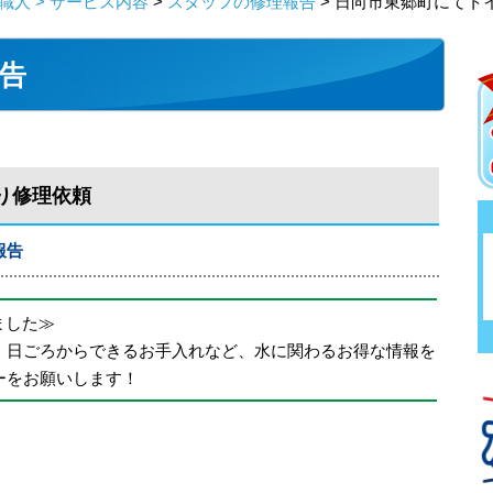
人 > サービス内容
>
スタッフの修理報告
> 日向市東郷町にてト
告
り修理依頼
報告
めました≫
、日ごろからできるお手入れなど、水に関わるお得な情報を
ーをお願いします！