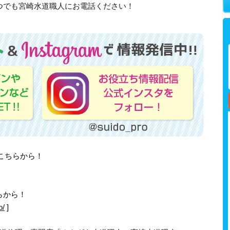
つでも宮崎水道職人にお電話ください！
はこちらから！
らから！
o/
]