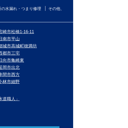
所の水漏れ・つまり修理
その他、
崎市松橋1-16-11
/日南市平山
/都城市高城町穂満坊
/西都市三宅
/日向市亀崎東
/延岡市出北
/串間市西方
/小林市細野
水道職人」