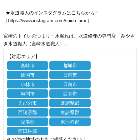
★水道職人のインスタグラムはこちらから！
[
https://www.instagram.com/suido_pro/
]
宮崎のトイレのつまり・水漏れは、水道修理の専門店「みやざ
き水道職人（宮崎水道職人）」
【対応エリア】
宮崎市
都城市
延岡市
日南市
小林市
日向市
串間市
西都市
えびの市
北諸県郡
西諸県郡
東諸県郡
児湯郡
東臼杵郡
西臼杵郡
その他の地域の方もご相談ください！