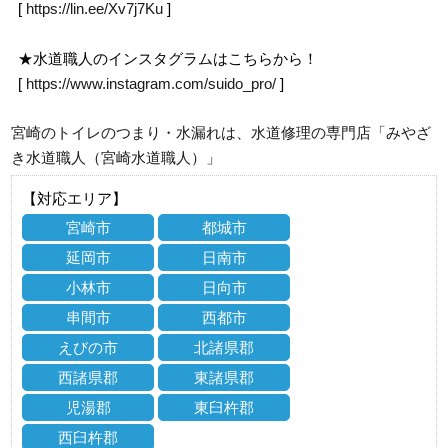
[
https://lin.ee/Xv7j7Ku
]
★水道職人のインスタグラムはこちらから！
[
https://www.instagram.com/suido_pro/
]
宮崎のトイレのつまり・水漏れは、水道修理の専門店「みやざ
き水道職人（宮崎水道職人）」
【対応エリア】
宮崎市
都城市
延岡市
日南市
小林市
日向市
串間市
西都市
えびの市
北諸県郡
西諸県郡
東諸県郡
児湯郡
東臼杵郡
西臼杵郡