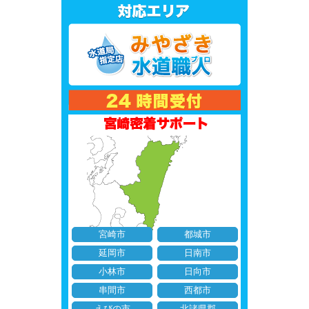
宮崎市
都城市
延岡市
日南市
小林市
日向市
串間市
西都市
えびの市
北諸県郡