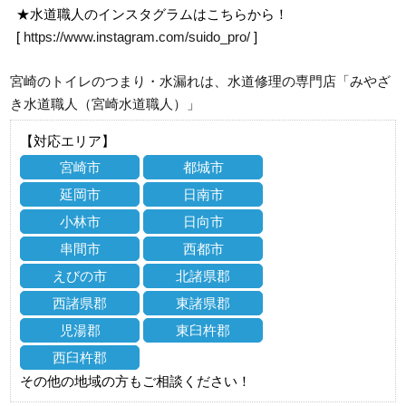
★水道職人のインスタグラムはこちらから！
[
https://www.instagram.com/suido_pro/
]
宮崎のトイレのつまり・水漏れは、水道修理の専門店「みやざ
き水道職人（宮崎水道職人）」
【対応エリア】
宮崎市
都城市
延岡市
日南市
小林市
日向市
串間市
西都市
えびの市
北諸県郡
西諸県郡
東諸県郡
児湯郡
東臼杵郡
西臼杵郡
その他の地域の方もご相談ください！