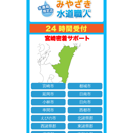
宮崎市
都城市
延岡市
日南市
小林市
日向市
串間市
西都市
えびの市
北諸県郡
西諸県郡
東諸県郡