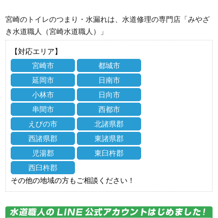
宮崎のトイレのつまり・水漏れは、水道修理の専門店「みやざ
き水道職人（宮崎水道職人）」
【対応エリア】
宮崎市
都城市
延岡市
日南市
小林市
日向市
串間市
西都市
えびの市
北諸県郡
西諸県郡
東諸県郡
児湯郡
東臼杵郡
西臼杵郡
その他の地域の方もご相談ください！