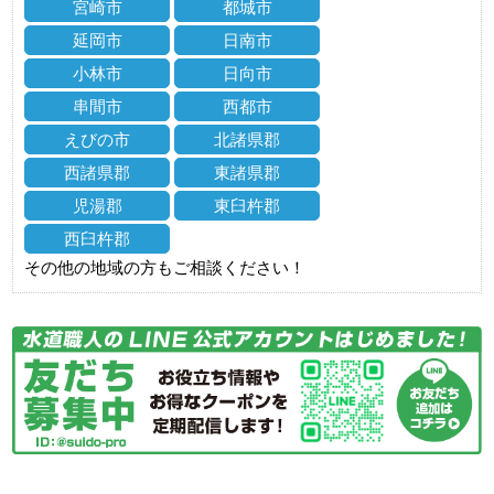
宮崎市
都城市
延岡市
日南市
小林市
日向市
串間市
西都市
えびの市
北諸県郡
西諸県郡
東諸県郡
児湯郡
東臼杵郡
西臼杵郡
その他の地域の方もご相談ください！