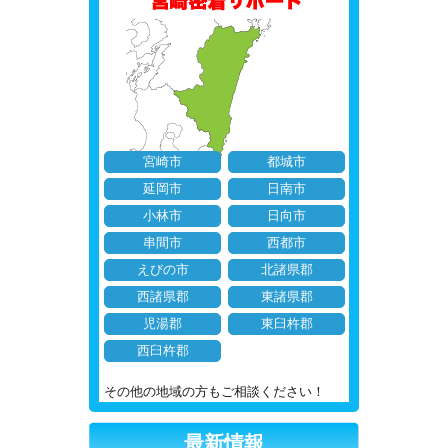
宮崎市
都城市
延岡市
日南市
小林市
日向市
串間市
西都市
えびの市
北諸県郡
西諸県郡
東諸県郡
児湯郡
東臼杵郡
西臼杵郡
その他の地域の方もご相談ください！
最新情報