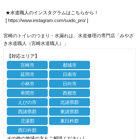
★水道職人のインスタグラムはこちらから！
[
https://www.instagram.com/suido_pro/
]
宮崎のトイレのつまり・水漏れは、水道修理の専門店「みやざ
き水道職人（宮崎水道職人）」
【対応エリア】
宮崎市
都城市
延岡市
日南市
小林市
日向市
串間市
西都市
えびの市
北諸県郡
西諸県郡
東諸県郡
児湯郡
東臼杵郡
西臼杵郡
その他の地域の方もご相談ください！