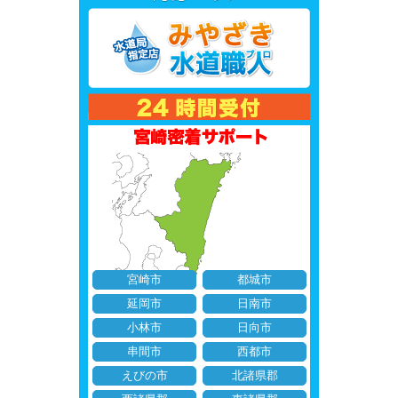
宮崎市
都城市
延岡市
日南市
小林市
日向市
串間市
西都市
えびの市
北諸県郡