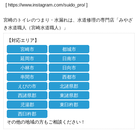
[
https://www.instagram.com/suido_pro/
]
宮崎のトイレのつまり・水漏れは、水道修理の専門店「みやざ
き水道職人（宮崎水道職人）」
【対応エリア】
宮崎市
都城市
延岡市
日南市
小林市
日向市
串間市
西都市
えびの市
北諸県郡
西諸県郡
東諸県郡
児湯郡
東臼杵郡
西臼杵郡
その他の地域の方もご相談ください！