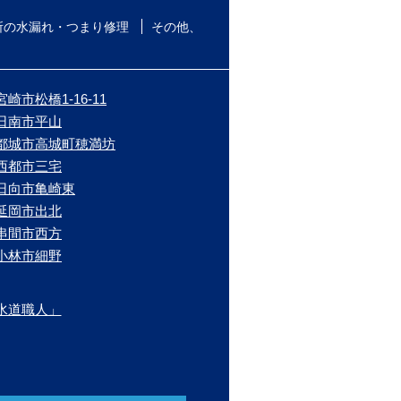
所の水漏れ・つまり修理
その他、
崎市松橋1-16-11
/日南市平山
/都城市高城町穂満坊
/西都市三宅
/日向市亀崎東
/延岡市出北
/串間市西方
/小林市細野
水道職人」