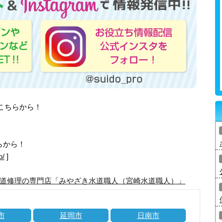
はこちらから！
らから！
o/
]
道修理の専門店「みやざき水道職人（宮崎水道職人）」
市
延岡市
日南市