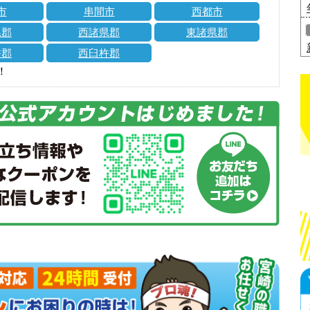
市
串間市
西都市
県郡
西諸県郡
東諸県郡
杵郡
西臼杵郡
！