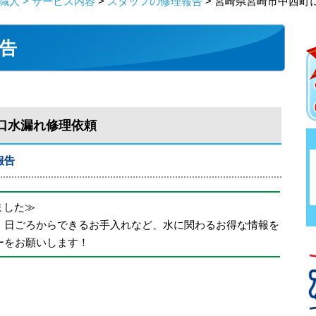
人 > サービス内容
>
スタッフの修理報告
> 宮崎県宮崎市中西町
告
口水漏れ修理依頼
報告
めました≫
、日ごろからできるお手入れなど、水に関わるお得な情報を
ーをお願いします！