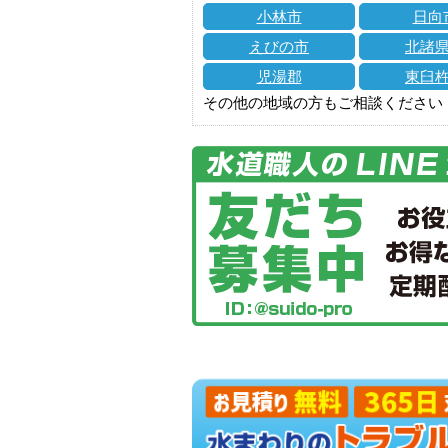
小林市
日向
えびの市
北諸
児湯郡
東臼
その他の地域の方もご相談ください