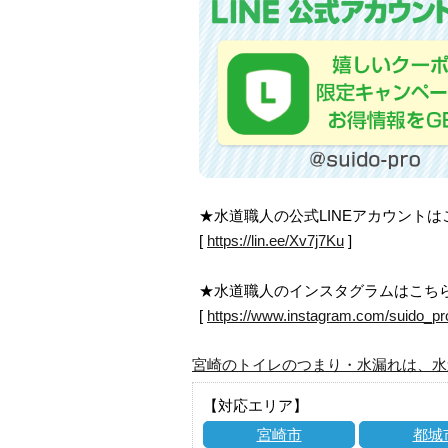
★水道職人の公式LINEアカウント
[
https://lin.ee/Xv7j7Ku
]
★水道職人のインスタグラムはこち
[
https://www.instagram.com/suido_pr
宮崎のトイレのつまり・水漏れは、水
【対応エリア】
宮崎市
都城