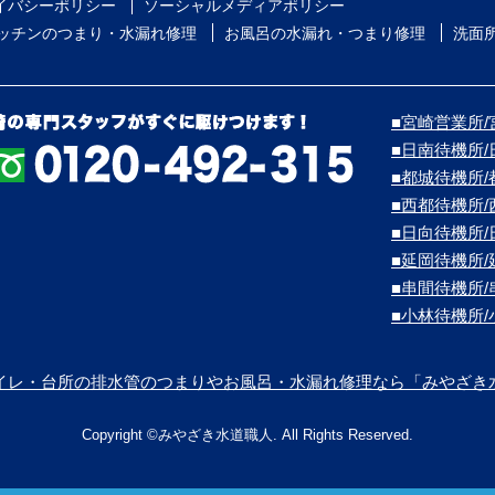
イバシーポリシー
ソーシャルメディアポリシー
ッチンのつまり・水漏れ修理
お風呂の水漏れ・つまり修理
洗面
■宮崎営業所/宮
■日南待機所
■都城待機所
■西都待機所
■日向待機所
■延岡待機所
■串間待機所
■小林待機所
イレ・台所の排水管のつまりやお風呂・水漏れ修理なら「みやざき
Copyright ©みやざき水道職人. All Rights Reserved.