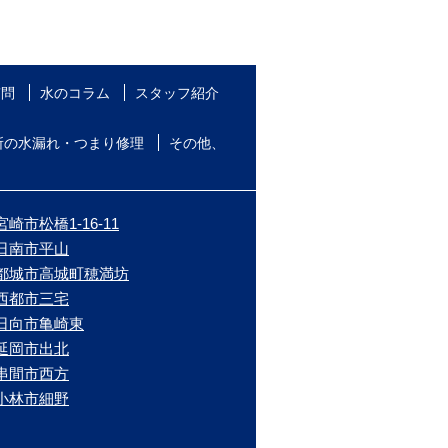
質問
水のコラム
スタッフ紹介
所の水漏れ・つまり修理
その他、
崎市松橋1-16-11
/日南市平山
/都城市高城町穂満坊
/西都市三宅
/日向市亀崎東
/延岡市出北
/串間市西方
/小林市細野