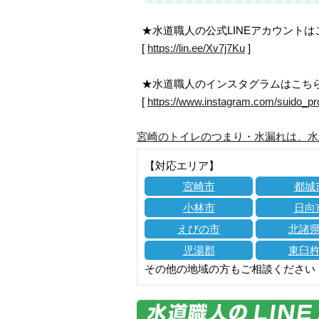
★水道職人の公式LINEアカウント
[
https://lin.ee/Xv7j7Ku
]
★水道職人のインスタグラムはこち
[
https://www.instagram.com/suido_pr
宮崎のトイレのつまり・水漏れは、水
【対応エリア】
宮崎市
都城
小林市
日向
えびの市
北諸
児湯郡
東臼
その他の地域の方もご相談ください