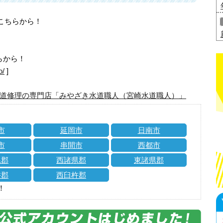
はこちらから！
らから！
o/
]
道修理の専門店「みやざき水道職人（宮崎水道職人）」
市
延岡市
日南市
市
串間市
西都市
県郡
西諸県郡
東諸県郡
杵郡
西臼杵郡
！