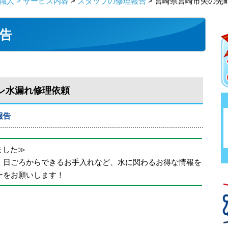
人 > サービス内容
>
スタッフの修理報告
> 宮崎県宮崎市矢の先
告
レ水漏れ修理依頼
報告
めました≫
、日ごろからできるお手入れなど、水に関わるお得な情報を
ーをお願いします！