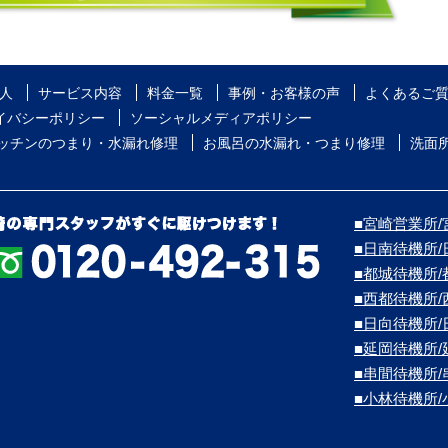
人
サービス内容
料金一覧
事例・お客様の声
よくあるご
イバシーポリシー
ソーシャルメディアポリシー
ッチンのつまり・水漏れ修理
お風呂の水漏れ・つまり修理
洗面
■宮崎営業所/宮
■日南待機所
■都城待機所
■西都待機所
■日向待機所
■延岡待機所
■串間待機所
■小林待機所