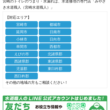
宮崎のトイレのつまり・水漏れは、水道修理の専門店「みやざ
き水道職人（宮崎水道職人）」
【対応エリア】
宮崎市
都城市
延岡市
日南市
小林市
日向市
串間市
西都市
えびの市
北諸県郡
西諸県郡
東諸県郡
児湯郡
東臼杵郡
西臼杵郡
その他の地域の方もご相談ください！