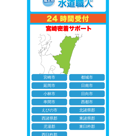
宮崎市
都城市
延岡市
日南市
小林市
日向市
串間市
西都市
えびの市
北諸県郡
西諸県郡
東諸県郡
児湯郡
東臼杵郡
西臼杵郡